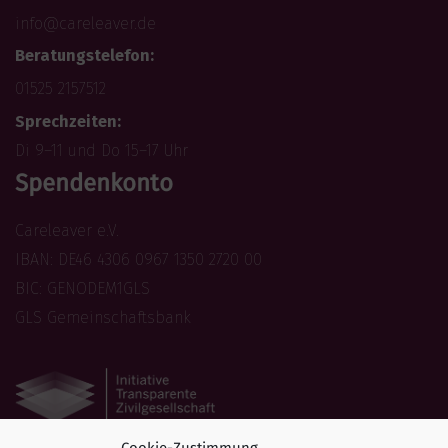
info@careleaver.de
Beratungstelefon:
01525 2157512
Sprechzeiten:
Di 9–11 und Do 15–17 Uhr
Spendenkonto
Careleaver e.V.
IBAN: DE46 4306 0967 1350 2720 00
BIC: GENODEM1GLS
GLS Gemeinschaftsbank