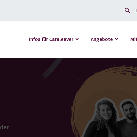
Search
for:
Infos für Careleaver
Angebote
Mi
 der