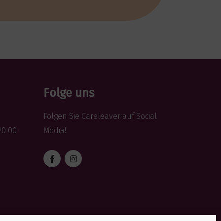
Folge uns
Folgen Sie Careleaver auf Social
20 00
Media!