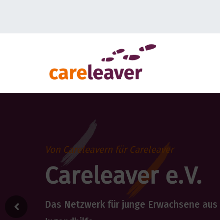
Von Careleavern für Careleaver
Careleaver e.V.
Das Netzwerk für junge Erwachsene aus