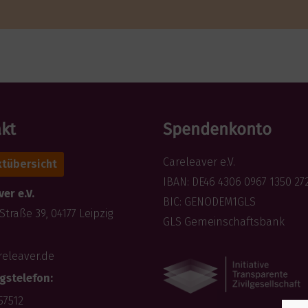
kt
Spendenkonto
Careleaver e.V.
tübersicht
IBAN: DE46 4306 0967 1350 27
er e.V.
BIC: GENODEM1GLS
Straße 39, 04177 Leipzig
GLS Gemeinschaftsbank
releaver.de
gstelefon:
57512