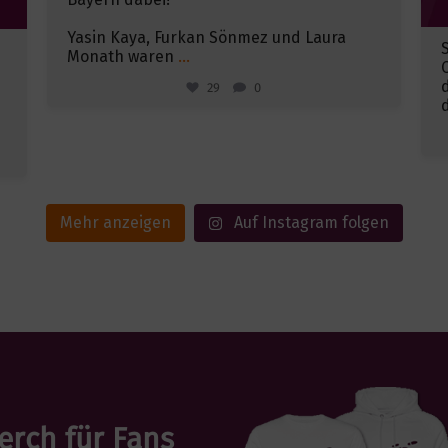
Yasin Kaya, Furkan Sönmez und Laura
Monath waren
...
29
0
Mehr anzeigen
Auf Instagram folgen
erch für Fans