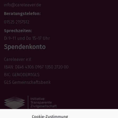
info@careleaver.de
Beratungstelefon:
01525 2157512
Sprechzeiten:
Di 9–11 und Do 15–17 Uhr
Spendenkonto
Careleaver e.V.
IBAN: DE46 4306 0967 1350 2720 00
BIC: GENODEM1GLS
GLS Gemeinschaftsbank
Cookie-Zustimmung