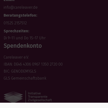
info@careleaver.de
Beratungstelefon:
01525 2157512
Sprechzeiten:
Di 9–11 und Do 15–17 Uhr
Spendenkonto
Careleaver e.V.
IBAN: DE46 4306 0967 1350 2720 00
BIC: GENODEM1GLS
GLS Gemeinschaftsbank