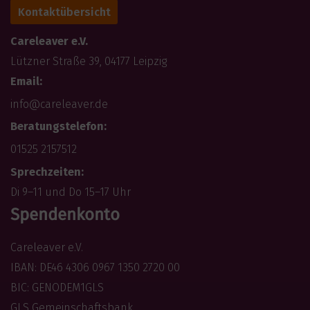
Kontaktübersicht
Careleaver e.V.
Lützner Straße 39, 04177 Leipzig
Email:
info@careleaver.de
Beratungstelefon:
01525 2157512
Sprechzeiten:
Di 9–11 und Do 15–17 Uhr
Spendenkonto
Careleaver e.V.
IBAN: DE46 4306 0967 1350 2720 00
BIC: GENODEM1GLS
GLS Gemeinschaftsbank