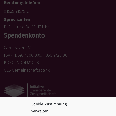
Beratungstelefon:
01525 2157512
Sprechzeiten:
Di 9–11 und Do 15–17 Uhr
Spendenkonto
Careleaver e.V.
IBAN: DE46 4306 0967 1350 2720 00
BIC: GENODEM1GLS
GLS Gemeinschaftsbank
Cookie-Zustimmung
Folge uns
verwalten