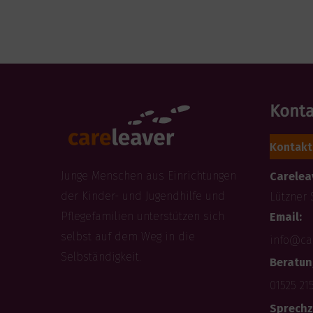
Konta
Kontakt
Junge Menschen aus Einrichtungen
Careleav
der Kinder- und Jugendhilfe und
Lützner 
Pflegefamilien unterstützen sich
Email:
selbst auf dem Weg in die
info@ca
Selbständigkeit.
Beratun
01525 21
Sprechz