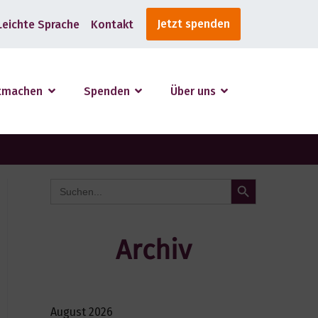
Jetzt spenden
Leichte Sprache
Kontakt
tmachen
Spenden
Über uns
Search Button
Search
for:
Archiv
August 2026