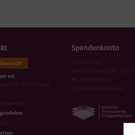
kt
Spendenkonto
Careleaver e.V.
übersicht
IBAN: DE46 4306 0967 1350 27
er e.V.
BIC: GENODEM1GLS
Straße 39, 04177 Leipzig
GLS Gemeinschaftsbank
releaver.de
gstelefon:
57512
eiten: