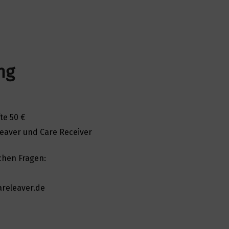
ng
te 50 €
eleaver und Care Receiver
ichen Fragen:
releaver.de