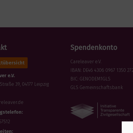
kt
Spendenkonto
Careleaver e.V.
tübersicht
IBAN: DE46 4306 0967 1350 27
er e.V.
BIC: GENODEM1GLS
Straße 39, 04177 Leipzig
GLS Gemeinschaftsbank
releaver.de
gstelefon:
57512
eiten: