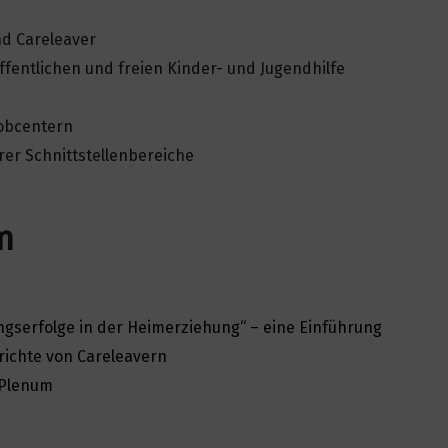
nd Careleaver
ffentlichen und freien Kinder- und Jugendhilfe
Jobcentern
rer Schnittstellenbereiche
m
ungserfolge in der Heimerziehung“ –
eine Einführung
richte von Careleavern
 Plenum