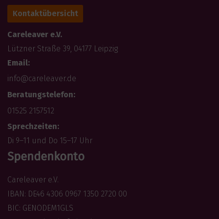
Kontaktübersicht
Careleaver e.V.
Lützner Straße 39, 04177 Leipzig
Email:
info@careleaver.de
Beratungstelefon:
01525 2157512
Sprechzeiten:
Di 9–11 und Do 15–17 Uhr
Spendenkonto
Careleaver e.V.
IBAN: DE46 4306 0967 1350 2720 00
BIC: GENODEM1GLS