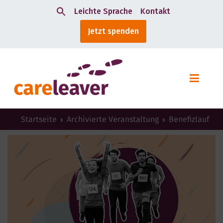
Leichte Sprache
Kontakt
Search
Jetzt spenden
for:
Startseite
Archivierte Veranstaltung
Benefizlauf