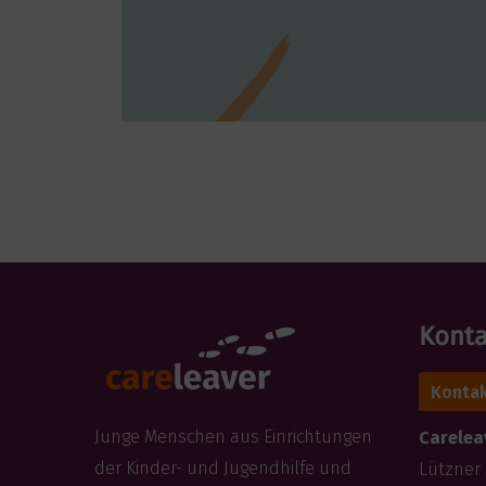
Konta
Kontak
Junge Menschen aus Einrichtungen
Careleav
der Kinder- und Jugendhilfe und
Lützner 