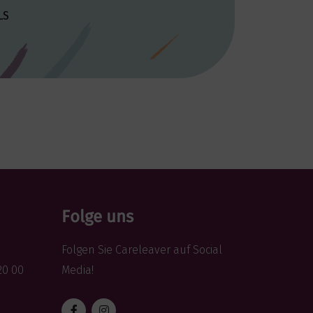
1GLS
Folge uns
Folgen Sie Careleaver auf Social
20 00
Media!