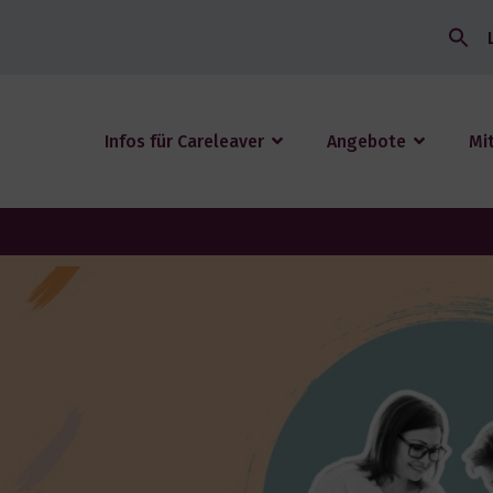
Search
for:
Infos für Careleaver
Angebote
Mi