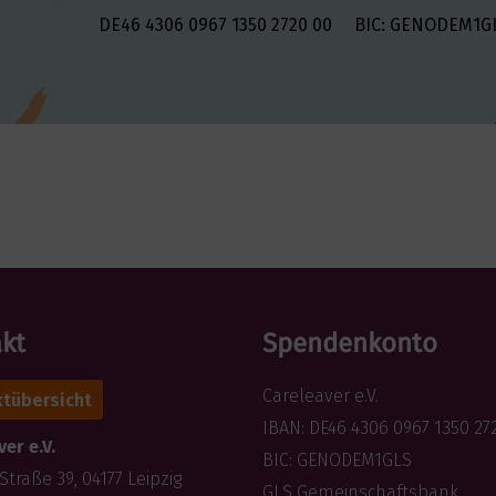
DE46 4306 0967 1350 2720 00 BIC: GENODEM
kt
Spendenkonto
Careleaver e.V.
tübersicht
IBAN: DE46 4306 0967 1350 27
er e.V.
BIC: GENODEM1GLS
Straße 39, 04177 Leipzig
GLS Gemeinschaftsbank