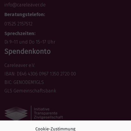
info@careleaver.de
Beratungstelefon:
01525 2157512
Sprechzeiten:
Di 9–11 und Do 15–17 Uhr
Spendenkonto
Careleaver e.V.
IBAN: DE46 4306 0967 1350 2720 00
BIC: GENODEM1GLS
GLS Gemeinschaftsbank
Cookie-Zustimmung