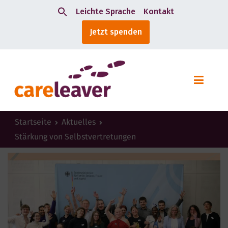
Leichte Sprache
Kontakt
Search
Jetzt spenden
for:
Startseite
Aktuelles
Stärkung von Selbstvertretungen