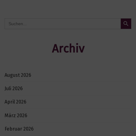
e
n
Search Button
Search
for:
Archiv
August 2026
Juli 2026
April 2026
März 2026
Februar 2026