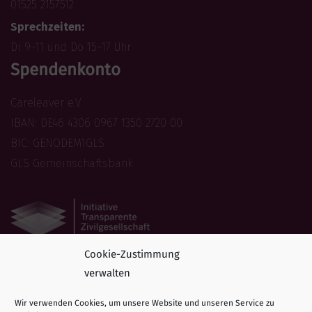
01525 2157512
Sprechzeiten:
Di 9–11 und Do 15–17 Uhr
Spendenkonto
Careleaver e.V.
IBAN: DE46 4306 0967 1350 2720 00
BIC: GENODEM1GLS
GLS Gemeinschaftsbank
Cookie-Zustimmung
Folge uns
verwalten
Folgen Sie Careleaver auf Social Media!
Wir verwenden Cookies, um unsere Website und unseren Service zu