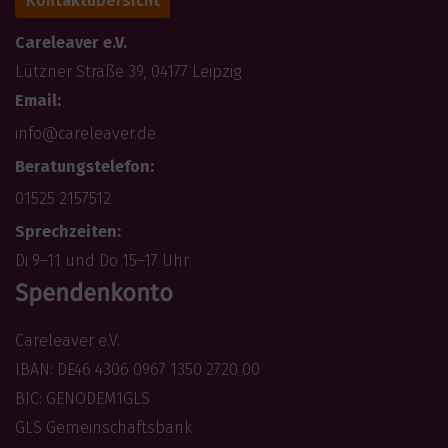
Kontaktübersicht
Careleaver e.V.
Lützner Straße 39, 04177 Leipzig
Email:
info@careleaver.de
Beratungstelefon:
01525 2157512
Sprechzeiten:
Di 9–11 und Do 15–17 Uhr
Spendenkonto
Careleaver e.V.
IBAN: DE46 4306 0967 1350 2720 00
BIC: GENODEM1GLS
GLS Gemeinschaftsbank