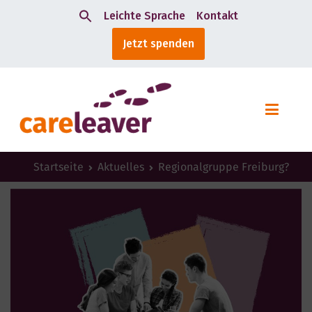
Leichte Sprache
Kontakt
Search
Jetzt spenden
for:
Startseite
Aktuelles
Regionalgruppe Freiburg?