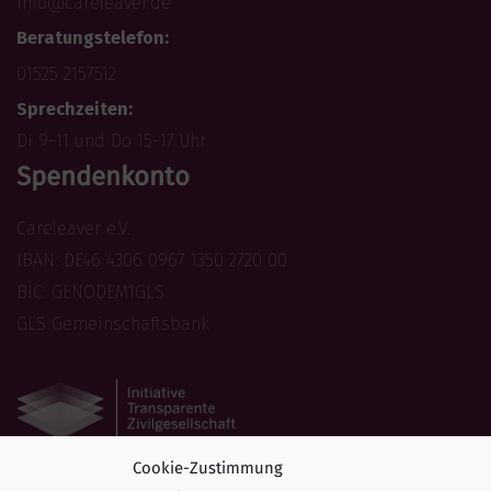
info@careleaver.de
Beratungstelefon:
01525 2157512
Sprechzeiten:
Di 9–11 und Do 15–17 Uhr
Spendenkonto
Careleaver e.V.
IBAN: DE46 4306 0967 1350 2720 00
BIC: GENODEM1GLS
GLS Gemeinschaftsbank
Cookie-Zustimmung
Folge uns