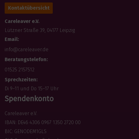
Kontaktübersicht
Careleaver e.V.
Lützner Straße 39, 04177 Leipzig
Email:
info@careleaver.de
Beratungstelefon:
01525 2157512
Sprechzeiten:
Di 9–11 und Do 15–17 Uhr
Spendenkonto
Careleaver e.V.
IBAN: DE46 4306 0967 1350 2720 00
BIC: GENODEM1GLS