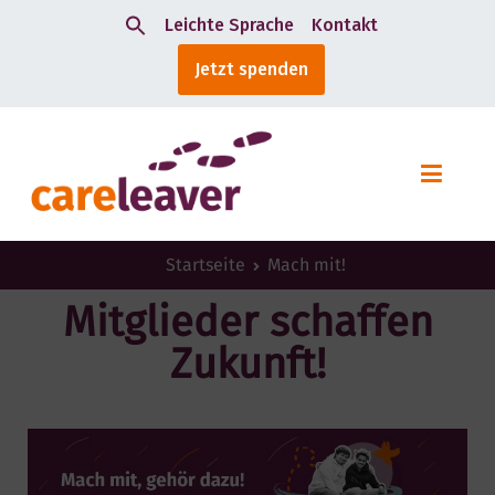
Leichte Sprache
Kontakt
Search
Jetzt spenden
for:
Startseite
Mach mit!
Mitglieder schaffen
Zukunft!