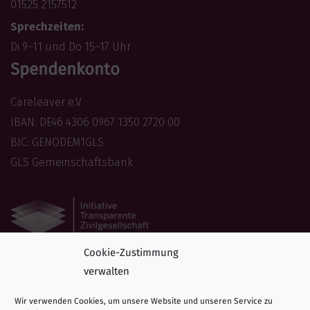
01525 2157512
Sprechzeiten:
Di 9–11 und Do 15–17 Uhr
Spendenkonto
Careleaver e.V.
IBAN: DE46 4306 0967 1350 2720 00
BIC: GENODEM1GLS
GLS Gemeinschaftsbank
Cookie-Zustimmung
Folge uns
verwalten
Folgen Sie Careleaver auf Social Media!
Wir verwenden Cookies, um unsere Website und unseren Service zu