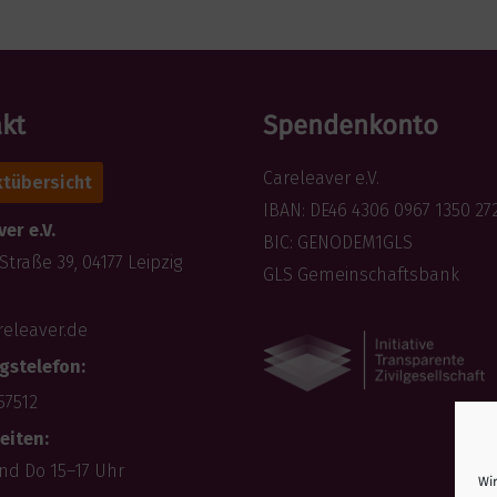
kt
Spendenkonto
Careleaver e.V.
tübersicht
IBAN: DE46 4306 0967 1350 27
er e.V.
BIC: GENODEM1GLS
Straße 39, 04177 Leipzig
GLS Gemeinschaftsbank
releaver.de
gstelefon:
57512
eiten:
und Do 15–17 Uhr
Wi