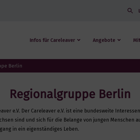
Search
for:
Infos für Careleaver
Angebote
Mi
ppe Berlin
Regionalgruppe Berlin
eaver e.V. Der Careleaver e.V. ist eine bundesweite Interess
achsen sind und sich für die Belange von jungen Menschen a
rgang in ein eigenständiges Leben.