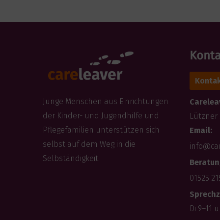
Konta
Kontak
Junge Menschen aus Einrichtungen
Careleav
der Kinder- und Jugendhilfe und
Lützner 
Pflegefamilien unterstützen sich
Email:
selbst auf dem Weg in die
info@ca
Selbständigkeit.
Beratun
01525 21
Sprechz
Di 9–11 