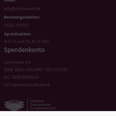
Email:
info@careleaver.de
Beratungstelefon:
01525 2157512
Sprechzeiten:
Di 9–11 und Do 15–17 Uhr
Spendenkonto
Careleaver e.V.
IBAN: DE46 4306 0967 1350 2720 00
BIC: GENODEM1GLS
GLS Gemeinschaftsbank