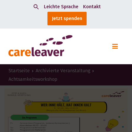
Leichte Sprache
Kontakt
Search
Jetzt spenden
for:
Startseite
Archivierte Veranstaltung
Achtsamkeitsworkshop