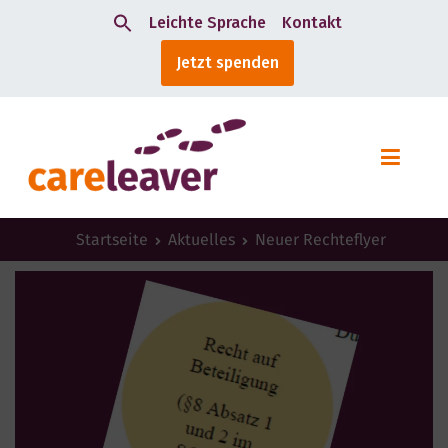
Leichte Sprache
Kontakt
Search
Jetzt spenden
for:
Startseite
Aktuelles
Neuer Rechteflyer