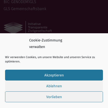
BIC: GENODEM1GLS
GLS Gemeinschaftsbank
Cookie-Zustimmung
Folge uns
verwalten
Folgen Sie Careleaver auf Social Media!
Wir verwenden Cookies, um unsere Website und unseren Service zu
optimieren.
Akzeptieren
Ablehnen
Impressum
|
Datenschutzerklärung
| Copyright © 2026
Vorlieben
Careleaver e.V.