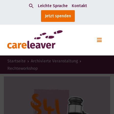
Leichte Sprache
Kontakt
Search
Jetzt spenden
for:
Startseite
Archivierte Veranstaltung
Rechteworkshop