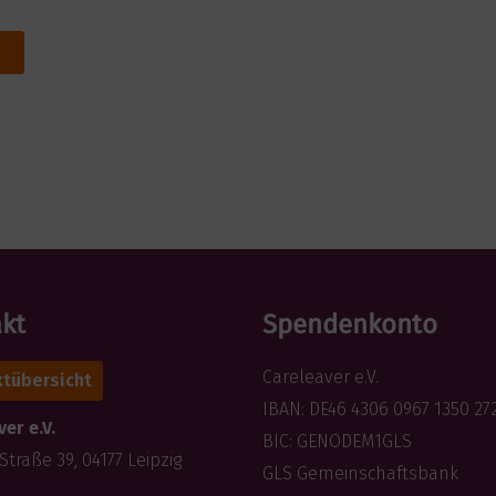
kt
Spendenkonto
Careleaver e.V.
tübersicht
IBAN: DE46 4306 0967 1350 27
er e.V.
BIC: GENODEM1GLS
Straße 39, 04177 Leipzig
GLS Gemeinschaftsbank