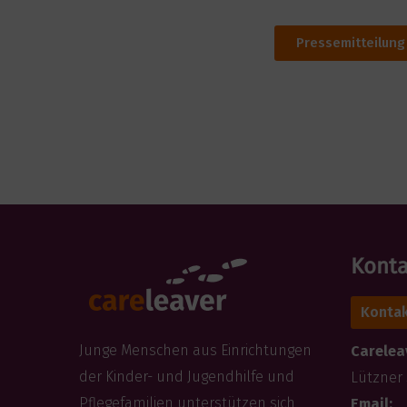
Pressemitteilung
Konta
Kontak
Junge Menschen aus Einrichtungen
Careleav
der Kinder- und Jugendhilfe und
Lützner 
Pflegefamilien unterstützen sich
Email: