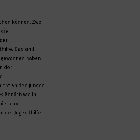
echen können. Zwei
 die
 der
hilfe. Das sind
g gewonnen haben
en der
nd
nicht an den jungen
 ähnlich wie in
ier eine
in der Jugendhilfe