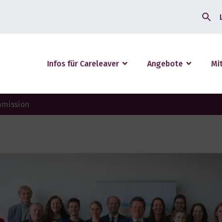
Search
for:
Infos für Careleaver
Angebote
Mi
mmission