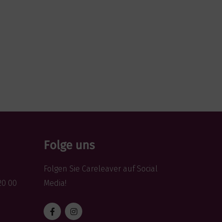
Folge uns
Folgen Sie Careleaver auf Social
20 00
Media!