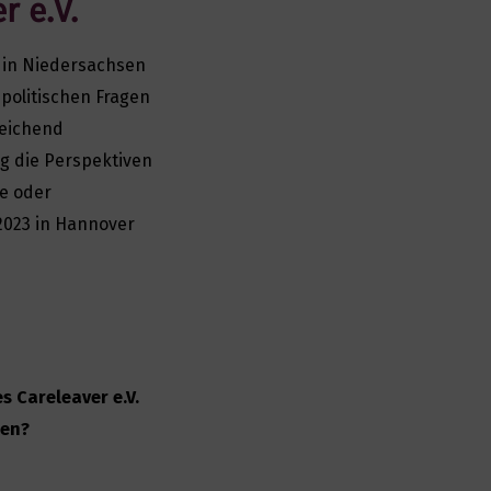
r e.V.
in Niedersachsen
politischen Fragen
reichend
ig die Perspektiven
fe oder
 2023 in Hannover
s Careleaver e.V.
hen?